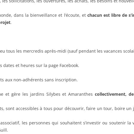
 les sollicitations, les ouvertures, les achats, les besoins et nouvell
monde, dans la bienveillance et l’écoute, et
chacun est libre de s’
projet
.
lieu tous les mercredis après-midi (sauf pendant les vacances scola
es dates et heures sur la page Facebook.
erts aux non-adhérents sans inscription.
ime et gère les jardins Silybes et Amaranthes
collectivement, de
erts, sont accessibles à tous pour découvrir, faire un tour, boire u
ssociatif, les personnes qui souhaitent s’investir ou soutenir la v
uill.