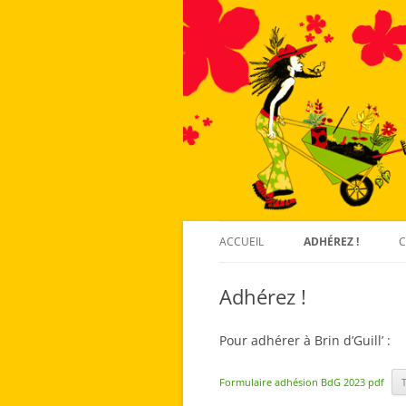
ACCUEIL
ADHÉREZ !
C
Adhérez !
Pour adhérer à Brin d’Guill’ :
Formulaire adhésion BdG 2023 pdf