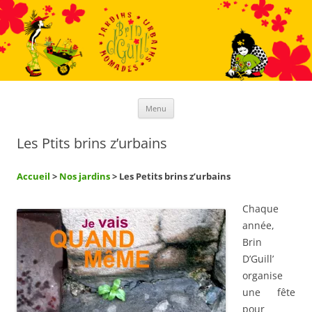
Aller
au
contenu
Menu
Les Ptits brins z’urbains
Accueil
>
Nos jardins
> Les Petits brins z’urbains
Chaque
année,
Brin
D’Guill’
organise
une fête
pour