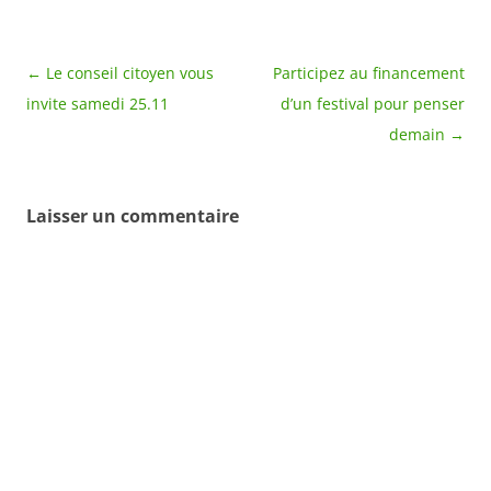
Navigation
←
Le conseil citoyen vous
Participez au financement
des
invite samedi 25.11
d’un festival pour penser
articles
demain
→
Laisser un commentaire