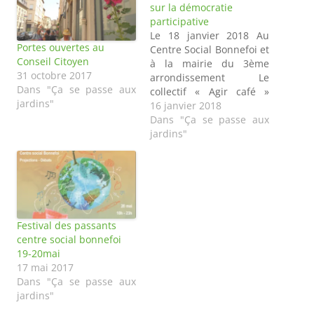
sur la démocratie
participative
Le 18 janvier 2018 Au
Portes ouvertes au
Centre Social Bonnefoi et
Conseil Citoyen
à la mairie du 3ème
31 octobre 2017
arrondissement Le
Dans "Ça se passe aux
collectif « Agir café »
jardins"
vous invite à un débat
16 janvier 2018
sur la démocratie
Dans "Ça se passe aux
participative « Projets
jardins"
urbains : de la
concertation à la co-
construction » Ces
questions seront
débattues à partir de
plusieurs expériences
Festival des passants
En particulier la Place
centre social bonnefoi
Mazagran et la…
19-20mai
17 mai 2017
Dans "Ça se passe aux
jardins"