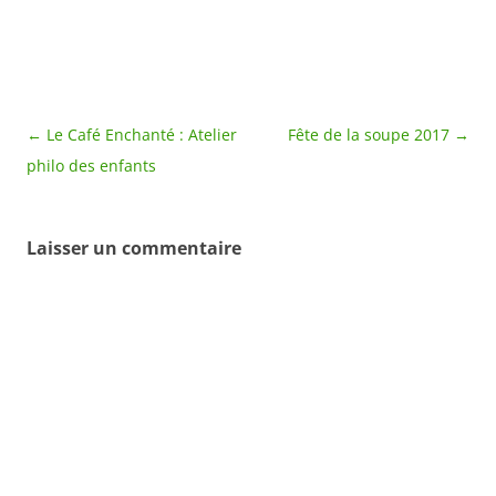
Navigation
←
Le Café Enchanté : Atelier
Fête de la soupe 2017
→
des
philo des enfants
articles
Laisser un commentaire