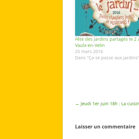
Fête des jardins partagés le 2 a
Vaulx-en-Velin
25 mars 2016
Dans "Ça se passe aux jardins
Navigation
←
Jeudi 1er juin 18h : La cuisi
des
articles
Laisser un commentaire