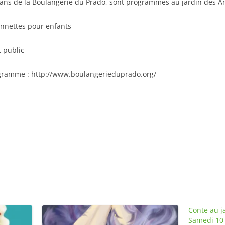
15 ans de la Boulangerie du Prado, sont programmés au jardin des 
onnettes pour enfants
t public
programme : http://www.boulangerieduprado.org/
Conte au j
Samedi 10 