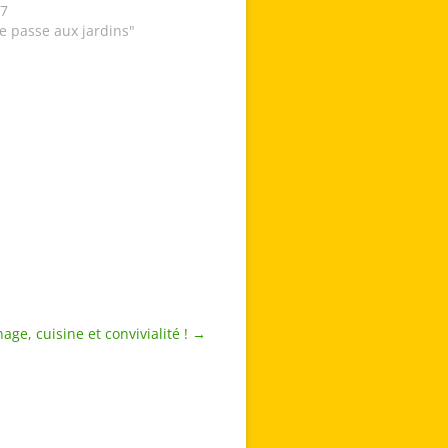
17
e passe aux jardins"
nage, cuisine et convivialité !
→