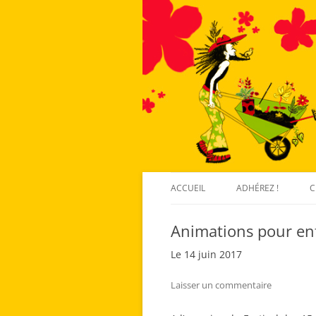
ACCUEIL
ADHÉREZ !
C
Animations pour enf
Le 14 juin 2017
Laisser un commentaire