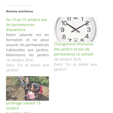
Articles similaires
Du 10 au 15 octobre pas
de permanences
d’ouverture
Notre salariée est en
formation et ne peux
Changement d’horaires
assurer les permanences
des jardins et pas de
habituelles aux jardins.
permanence ce samedi
Néanmoins les jardins
28 octobre 2016
seront bien ouverts par
10 octobre 2016
Dans "Ça se passe aux
les bénévoles le samedi
Dans "Ça se passe aux
jardins"
15 octobre de 10h à 12h
jardins"
pour le chantier
jardinage !
Jardinage samedi 15
octobre