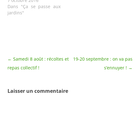
7 octobre 2016
Dans "Ça se passe aux
jardins"
Navigation
←
Samedi 8 août : récoltes et
19-20 septembre : on va pas
des
repas collectif !
s’ennuyer !
→
articles
Laisser un commentaire