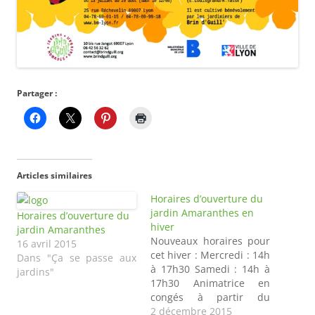
Partager :
Articles similaires
Horaires d’ouverture du
jardin Amaranthes en
Horaires d’ouverture du
hiver
jardin Amaranthes
Nouveaux horaires pour
16 avril 2015
cet hiver : Mercredi : 14h
Dans "Ça se passe aux
à 17h30 Samedi : 14h à
jardins"
17h30 Animatrice en
congés à partir du
samedi 26 décembre,
2 décembre 2015