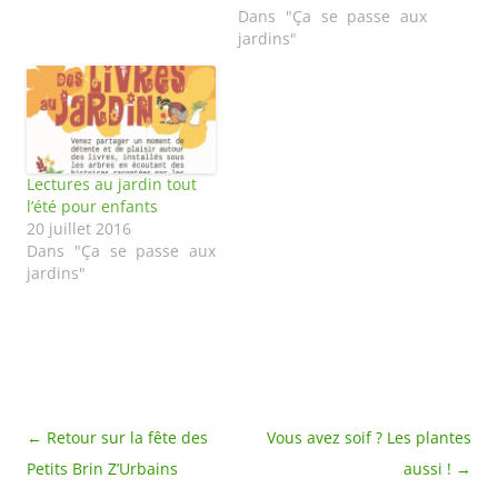
première permanence
Dans "Ça se passe aux
de 2016 : samedi 23
jardins"
janvier. Bien sûr des
jardiniers bénévoles
passeront de temps en
temps au jardin et vous
pourrez aussi en…
Lectures au jardin tout
l’été pour enfants
20 juillet 2016
Dans "Ça se passe aux
jardins"
Navigation
←
Retour sur la fête des
Vous avez soif ? Les plantes
des
Petits Brin Z’Urbains
aussi !
→