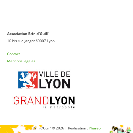
Association Brin d’Guill’
10 bis rue Jangot 69007 Lyon
Contact
Mentions légales
Brin d’Guill’ © 2026 | Réalisation :
Pharéo