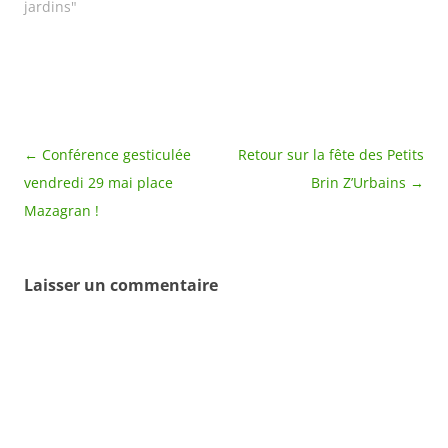
de l'environnement, géré
jardins"
dans un esprit d'accueil
et d'information.Dans
cette rubrique donc, des
projets réalisés par
d'autres "cultivateurs
zurbains" de tous brins,
des rencontres végétales
Navigation
←
Conférence gesticulée
Retour sur la fête des Petits
et…
des
vendredi 29 mai place
Brin Z’Urbains
→
articles
Mazagran !
Laisser un commentaire