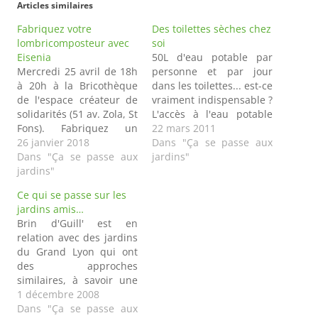
Articles similaires
Fabriquez votre
Des toilettes sèches chez
lombricomposteur avec
soi
Eisenia
50L d'eau potable par
Mercredi 25 avril de 18h
personne et par jour
à 20h à la Bricothèque
dans les toilettes... est-ce
de l'espace créateur de
vraiment indispensable ?
solidarités (51 av. Zola, St
L'accès à l'eau potable
Fons). Fabriquez un
n'est pas un luxe mais
22 mars 2011
lombricomposteur à
26 janvier 2018
une richesse sans prix.
Dans "Ça se passe aux
partir de sceaux et de
Dans "Ça se passe aux
Pourtant, nous en jetons
jardins"
vers de terre, vous aurez
jardins"
près de 50L par
ainsi une solution de
personne et par jour
Ce qui se passe sur les
compostage chez vous !
dans les toilettes, soit
jardins amis…
Atelier gratuit mais
entre 20% et 30% de
Brin d'Guill' est en
inscription obligatoire à
notre…
relation avec des jardins
04.72.50.09.16 ou…
du Grand Lyon qui ont
des approches
similaires, à savoir une
pratique partagée du
1 décembre 2008
jardinage respectueux
Dans "Ça se passe aux