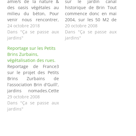
amie/s de la nature &
sur le jardin canal
des oasis végétales au
historique de Brin Tout
milieu du béton, Pour
commence donc en mai
venir nous rencontrer,
2004, sur les 50 M2 de
échanger et poser toutes
24 octobre 2018
cette friche empoubellée
20 octobre 2008
vos questions sur les
Dans "Ça se passe aux
au 6 de la rue Mazagran.
Dans "Ça se passe aux
jardins de Brin d'Guill à
jardins"
Premier pas dans la
jardins"
ses membres
réalisation de jardinage
Reportage sur les Petits
formidables, vous
extrême en milieu
Brins Zurbains,
pouvez dorénavant venir
hostile ,fortement
végétalisation des rues.
: CHAQUE PREMIER
bitumé de surcroît :
Reportage de France3
SAMEDI DU MOIS -- DE
évacuation d'objets
sur le projet des Petits
10h à 17h…
exclus de leurs…
Brins Zurbains de
l'association Brin d'Guill',
jardins nomades.Cette
réalisation a commencé
29 octobre 2008
en 2006 sur quatre rues
Dans "Ça se passe aux
du quartier de la
jardins"
Guillotière. Il s'agit de
végétaliser les rues en
pieds d'immeubles dans
des espaces/jardinières