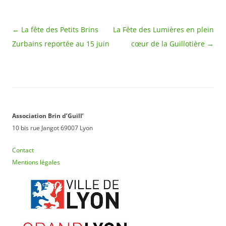
creusés sur les trottoirs.
La participation au
jardinage est…
Navigation
←
La fête des Petits Brins
La Fête des Lumières en plein
des
Zurbains reportée au 15 juin
cœur de la Guillotière
→
articles
Association Brin d’Guill’
10 bis rue Jangot 69007 Lyon
Contact
Mentions légales