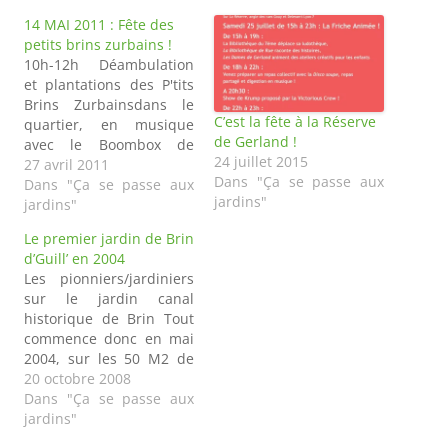
14 MAI 2011 : Fête des
petits brins zurbains !
10h-12h Déambulation
et plantations des P'tits
Brins Zurbainsdans le
C’est la fête à la Réserve
quartier, en musique
de Gerland !
avec le Boombox de
24 juillet 2015
l'associationLab[art]back
27 avril 2011
Dans "Ça se passe aux
12h Concours de
Dans "Ça se passe aux
jardins"
déguisement pour les
jardins"
enfants : thème "les
Le premier jardin de Brin
fruits"et atelier
d’Guill’ en 2004
maquillage 12h30 Repas
Les pionniers/jardiniers
partagé, stand
sur le jardin canal
dedégustation-vente de
historique de Brin Tout
confitures,chutney et
commence donc en mai
tapenades de« Ma grand
2004, sur les 50 M2 de
mère fait du vélo » 14h
cette friche empoubellée
20 octobre 2008
Atelier peinture…
au 6 de la rue Mazagran.
Dans "Ça se passe aux
Premier pas dans la
jardins"
réalisation de jardinage