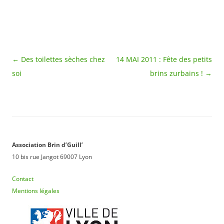
extrême en milieu
hostile ,fortement
bitumé de surcroît :
évacuation d'objets
exclus de leurs…
Navigation
←
Des toilettes sèches chez
14 MAI 2011 : Fête des petits
des
soi
brins zurbains !
→
articles
Association Brin d’Guill’
10 bis rue Jangot 69007 Lyon
Contact
Mentions légales