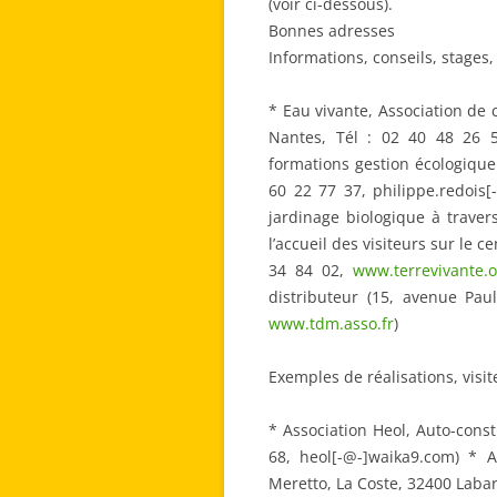
(voir ci-dessous).
Bonnes adresses
Informations, conseils, stages
* Eau vivante, Association de 
Nantes, Tél : 02 40 48 26 51
formations gestion écologique 
60 22 77 37, philippe.redois[
jardinage biologique à travers
l’accueil des visiteurs sur le 
34 84 02,
www.terrevivante.o
distributeur (15, avenue Pau
www.tdm.asso.fr
)
Exemples de réalisations, visi
* Association Heol, Auto-const
68, heol[-@-]waika9.com) * A
Meretto, La Coste, 32400 Labar