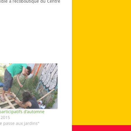
ible à l’écoboutique du Centre
participatifs d’automne
 2015
e passe aux jardins"