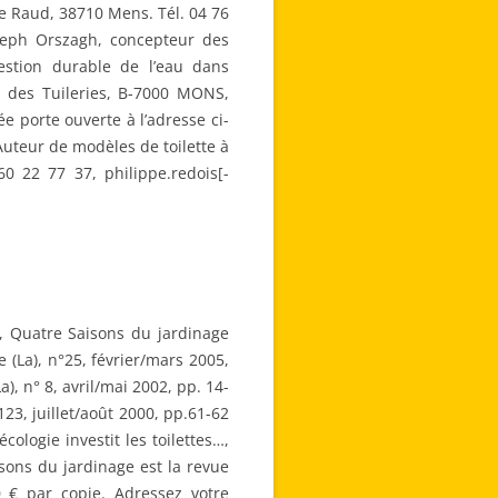
de Raud, 38710 Mens. Tél. 04 76
oseph Orszagh, concepteur des
gestion durable de l’eau dans
os des Tuileries, B-7000 MONS,
ée porte ouverte à l’adresse ci-
Auteur de modèles de toilette à
60 22 77 37, philippe.redois[-
, Quatre Saisons du jardinage
e (La), n°25, février/mars 2005,
, n° 8, avril/mai 2002, pp. 14-
23, juillet/août 2000, pp.61-62
ologie investit les toilettes…,
sons du jardinage est la revue
 € par copie. Adressez votre