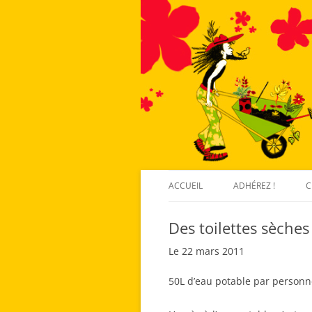
ACCUEIL
ADHÉREZ !
C
Des toilettes sèches
Le 22 mars 2011
50L d’eau potable par personne