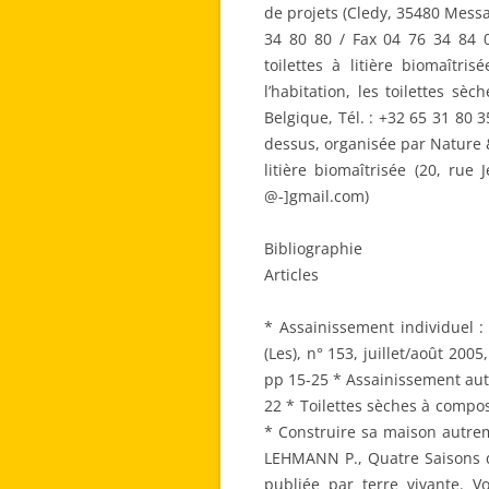
de projets (Cledy, 35480 Messa
34 80 80 / Fax 04 76 34 84
toilettes à litière biomaîtr
l’habitation, les toilettes s
Belgique, Tél. : +32 65 31 80 
dessus, organisée par Nature &
litière biomaîtrisée (20, rue
@-]gmail.com)
Bibliographie
Articles
* Assainissement individuel 
(Les), n° 153, juillet/août 200
pp 15-25 * Assainissement auto
22 * Toilettes sèches à compos
* Construire sa maison autreme
LEHMANN P., Quatre Saisons du
publiée par terre vivante. 