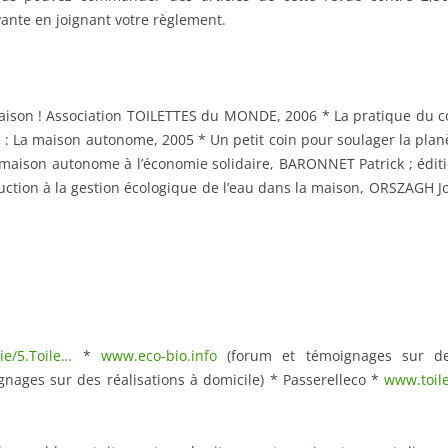
ante en joignant votre règlement.
maison ! Association TOILETTES du MONDE, 2006 * La pratique du co
 : La maison autonome, 2005 * Un petit coin pour soulager la plan
 maison autonome à l’économie solidaire, BARONNET Patrick ; édi
oduction à la gestion écologique de l’eau dans la maison, ORSZAGH
ie/5.Toile…
*
www.eco-bio.info
(forum et témoignages sur des
gnages sur des réalisations à domicile) * Passerelleco *
www.toil