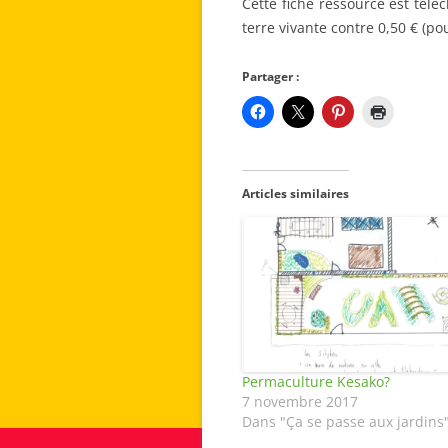
Cette fiche ressource est télé
terre vivante contre 0,50 € (po
Partager :
Articles similaires
Permaculture Kesako?
7 novembre 2017
Dans "Ça se passe aux jardins