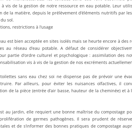
s à vis de la gestion de notre ressource en eau potable. Leur util
n de la matière, depuis le prélèvement d’éléments nutritifs par les
 du sol.
ions, restrictions à l’usage
s eau est bien acceptée en sites isolés mais se heurte encore à des
ées au réseau d’eau potable. A défaut de considérer objectiv
our partie d’ordre culturel et psychologique : assimilation des no
nsabilisation vis à vis de la gestion de nos excréments actuellemen
e toilettes sans eau chez soi ne dispense pas de prévoir une éva
ire. Par ailleurs, pour éviter les nuisances olfactives, il con
tion de la pièce (entrée d’air basse, hauteur de la cheminée) et à l
post au jardin, elle requiert une bonne maîtrise du compostage p
 prolifération de germes pathogènes. Il sera prudent de rése
ales et de s’informer des bonnes pratiques de compostage aup