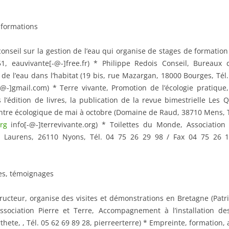
, formations
conseil sur la gestion de l’eau qui organise de stages de formatio
, eauvivante[-@-]free.fr) * Philippe Redois Conseil, Bureaux d
de l’eau dans l’habitat (19 bis, rue Mazargan, 18000 Bourges, Tél. 
-@-]gmail.com) * Terre vivante, Promotion de l’écologie pratique,
 l’édition de livres, la publication de la revue bimestrielle Les
centre écologique de mai à octobre (Domaine de Raud, 38710 Mens, Té
rg
info[-@-]terrevivante.org) * Toilettes du Monde, Association
l Laurens, 26110 Nyons, Tél. 04 75 26 29 98 / Fax 04 75 26 19
tes, témoignages
ructeur, organise des visites et démonstrations en Bretagne (Patri
ssociation Pierre et Terre, Accompagnement à l’installation des
thete, , Tél. 05 62 69 89 28, pierreerterre) * Empreinte, formati