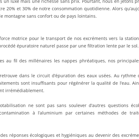
pas un luxe mais une richesse sans prix. Pourtant, nous en jetons 
entre 20% et 30% de notre consommation quotidienne. Alors qu’aujo
de montagne sans confort ou de pays lointains.
orce motrice pour le transport de nos excréments vers la station 
rocédé épuratoire naturel passe par une filtration lente par le sol.
es au fil des millénaires les nappes phréatiques, nos principal
e retrouve dans le circuit d’épuration des eaux usées. Au rythme
itements sont insuffisants pour régénérer la qualité de l’eau. Ains
ent irrémédiablement.
otabilisation ne sont pas sans soulever d’autres questions éco
contamination à l’aluminium par certaines méthodes de trai
t des réponses écologiques et hygiéniques au devenir des excréme