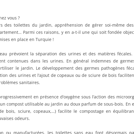
hez vous ?
 des toilettes du jardin, appréhension de gérer soi-même des
artement… Parmi ces raisons, y en a-t-il une qui soit fondée obj
 mises en place en Turquie !
 eau prévoient la séparation des urines et des matières fécales.
ent contenues dans les urines. En général indemnes de germes
fertiliser le jardin. Le développement des germes pathogènes féc
tion des urines et l’ajout de copeaux ou de sciure de bois facilite
roblèmes sanitaires.
progressivement en présence d’oxygène sous l’action des microor
un compost utilisable au jardin au doux parfum de sous-bois. En ef
de bois, sciure, copeaux,…) facilite le compostage en équilibran
vaises odeurs.
ion ou manufacturées, les toilettes sans eau font désormais p