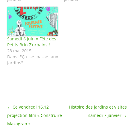
Samedi 6 juin = Fête des
Petits Brin Z’urbains !
28 mai 2015
Dans "Ça se passe aux
jardins"
Navigation
←
Ce vendredi 16.12
Histoire des jardins et visites
des
projection film « Construire
samedi 7 janvier
→
articles
Mazagran »