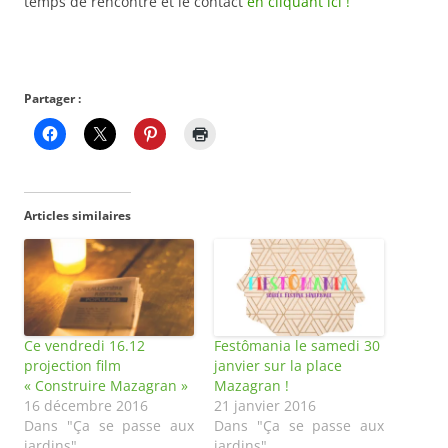
temps de rencontre et le contact
en cliquant ici !
Partager :
Articles similaires
Ce vendredi 16.12
Festômania le samedi 30
projection film
janvier sur la place
« Construire Mazagran »
Mazagran !
16 décembre 2016
21 janvier 2016
Dans "Ça se passe aux
Dans "Ça se passe aux
jardins"
jardins"