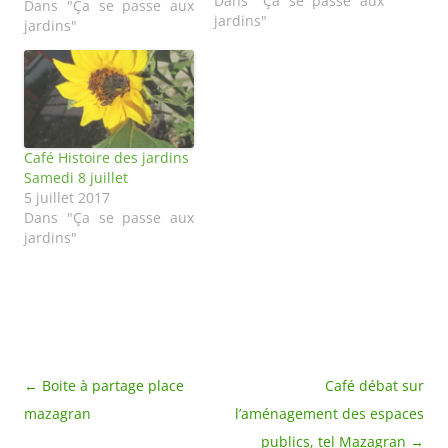
Dans "Ça se passe aux
Dans "Ça se passe aux
jardins"
jardins"
Café Histoire des jardins
Samedi 8 juillet
5 juillet 2017
Dans "Ça se passe aux
jardins"
Navigation
←
Boite à partage place
Café débat sur
des
mazagran
l’aménagement des espaces
articles
publics, tel Mazagran
→