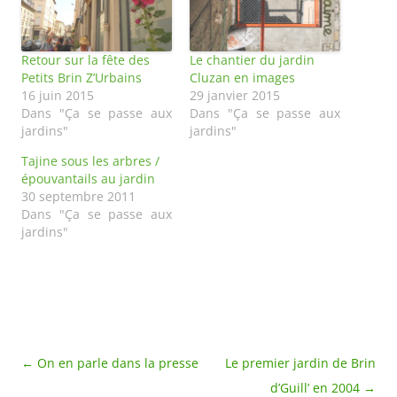
Retour sur la fête des
Le chantier du jardin
Petits Brin Z’Urbains
Cluzan en images
16 juin 2015
29 janvier 2015
Dans "Ça se passe aux
Dans "Ça se passe aux
jardins"
jardins"
Tajine sous les arbres /
épouvantails au jardin
30 septembre 2011
Dans "Ça se passe aux
jardins"
Navigation
←
On en parle dans la presse
Le premier jardin de Brin
des
d’Guill’ en 2004
→