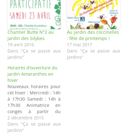
Chantier Butte N°2 au
Au jardin des coccinelles
jardin des Silybes
: fête de printemps !
19 avril 2016
17 mai 2017
Dans "Ça se passe aux
Dans "Ça se passe aux
jardins"
jardins"
Horaires d’ouverture du
jardin Amaranthes en
hiver
Nouveaux horaires pour
cet hiver : Mercredi : 14h
à 17h30 Samedi : 14h à
17h30 Animatrice en
congés à partir du
samedi 26 décembre,
2 décembre 2015
première permanence
Dans "Ça se passe aux
de 2016 : samedi 23
jardins"
janvier. Bien sûr des