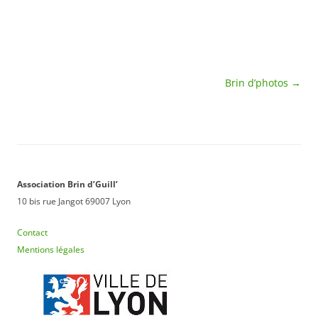
jardiniers bénévoles
passeront de temps en
temps au jardin et vous
pourrez aussi en…
Navigation
Brin d’photos
→
des
articles
Association Brin d’Guill’
10 bis rue Jangot 69007 Lyon
Contact
Mentions légales