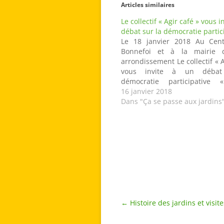
Articles similaires
Le collectif « Agir café » vous i
débat sur la démocratie partic
Le 18 janvier 2018 Au Cent
Bonnefoi et à la mairie
arrondissement Le collectif « A
vous invite à un débat
démocratie participative 
urbains : de la concertation
16 janvier 2018
construction » Ces questio
Dans "Ça se passe aux jardins
débattues à partir de p
expériences En particulier
Mazagran et la…
Navigation
←
Histoire des jardins et visit
des