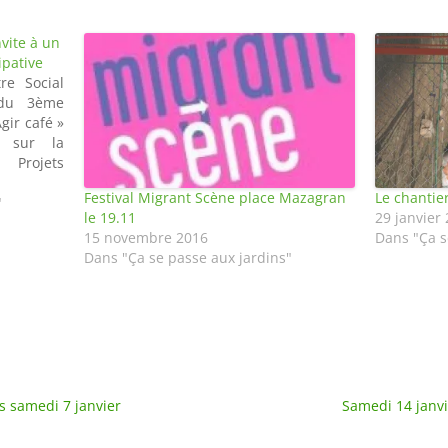
nvite à un
ipative
re Social
 du 3ème
gir café »
 sur la
« Projets
 à la co-
Festival Migrant Scène place Mazagran
Le chantie
ns seront
"
le 19.11
29 janvier
lusieurs
15 novembre 2016
Dans "Ça s
 la Place
Dans "Ça se passe aux jardins"
es samedi 7 janvier
Samedi 14 janvier