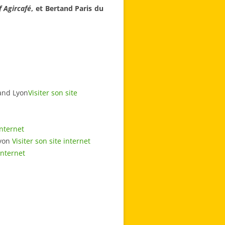
f Agircafé
, et Bertand Paris du
rand Lyon
Visiter son site
internet
Lyon
Visiter son site internet
 internet