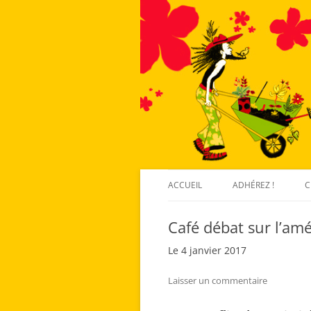
ACCUEIL
ADHÉREZ !
C
Café débat sur l’am
Le 4 janvier 2017
Laisser un commentaire