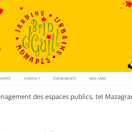
Aller
au
HARTE
CONTACT
ÉVÈNEMENTS
NOS AMIS
contenu
énagement des espaces publics, tel Mazagra