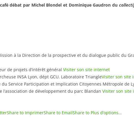
café débat par Michel Blondel et Dominique Gaudron du
collecti
ssion à la Direction de la prospective et du dialogue public du G
r de projets d’intérêt général
Visiter son site internet
cheuse INSA Lyon, dépt GCU. Laboratoire Triangle
Visiter son site 
du Service Participation et Implication Citoyennes Métropole de 
de l’association de développement du parc Blandan
Visiter son site
tter
Share to Imprimer
Share to Email
Share to Plus d’options…