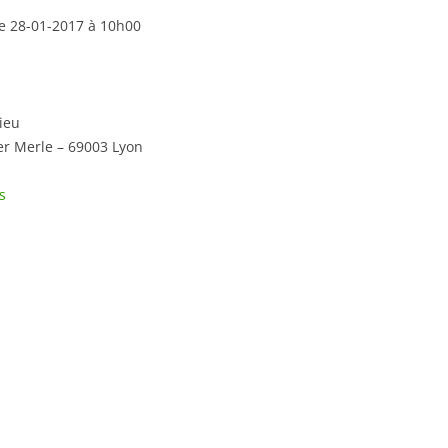
le 28-01-2017 à 10h00
ieu
er Merle – 69003 Lyon
s