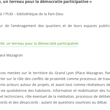
é, un terreau pour la démocratie participative »
à 17h30 – bibliothèque de la Part-Dieu
ur de l’aménagement des quartiers et de leurs espaces publi
lace Mazagran
nces menées sur le territoire du Grand Lyon (Place Mazagran, Par
er sur le rôle des conflits de proximité comme processus de travai
rents acteurs autour de projets, et avant tout comme révélateurs de 
 vie quotidienne des habitants. Information et mobilisation des h
s et techniciens, rôle éventuel de la médiation, processus de délib
cords et des désaccords : autant de questions soumises au débat.