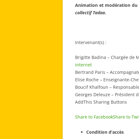
Animation et modération du 
collectif Tadaa
.
Intervenant(s) :
Brigitte Badina
–
Chargée de Mi
internet
Bertrand Paris
–
Accompagnateu
Elise Roche
–
Enseignante-Cher
Boucif Khalfoun
–
Responsable 
Georges Deleuze
–
Président 
AddThis Sharing Buttons
Share to Facebook
Share to Twi
Condition d’accès