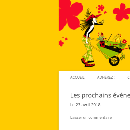
ACCUEIL
ADHÉREZ !
C
Les prochains évén
Le 23 avril 2018
Laisser un commentaire