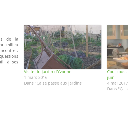
us
/s de la
 au milieu
ncontrer,
 questions
ill à ses
s pouvez
Visite du jardin d’Yvonne
Couscous a
 PREMIER
"
1 mars 2016
juin
17h…
Dans "Ça se passe aux jardins"
4 mai 2017
Dans "Ça s