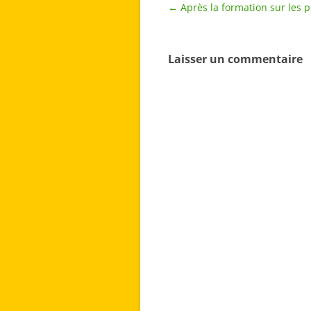
Navigation
←
Après la formation sur les 
des
articles
Laisser un commentaire