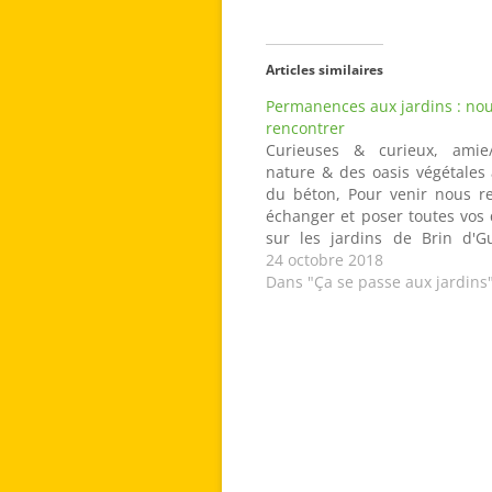
Articles similaires
Permanences aux jardins : no
rencontrer
Curieuses & curieux, amie
nature & des oasis végétales
du béton, Pour venir nous re
échanger et poser toutes vos
sur les jardins de Brin d'Gu
membres formidables, vou
24 octobre 2018
dorénavant venir : CHAQUE
Dans "Ça se passe aux jardins
SAMEDI DU MOIS -- DE 10h à 