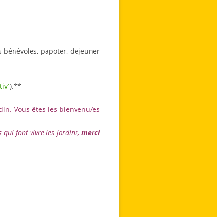
es bénévoles, papoter, déjeuner
iv´
).**
din. Vous êtes les bienvenu/es
qui font vivre les jardins,
merci